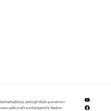
udeckiej
Najbliższy parking
Polityka prywatności
enia publiczne
Praca
Wynajem
Dla Mediów