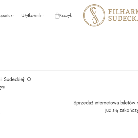
epertuar
Użytkownik
Koszyk
Home
Logowanie
Rejestracja
nii Sudeckiej: O
ysi
Sprzedaż internetowa biletów 
już się zakończ
0