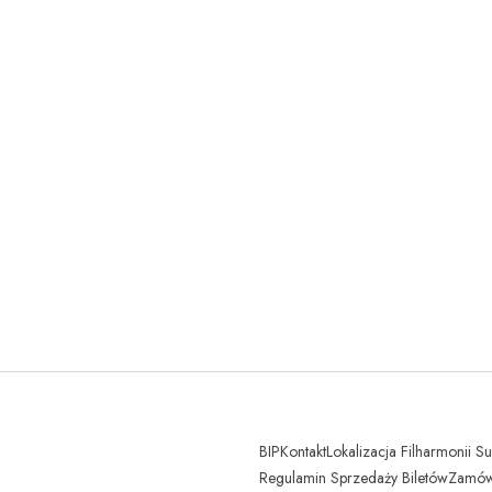
BIP
Kontakt
Lokalizacja Filharmonii S
Regulamin Sprzedaży Biletów
Zamówi