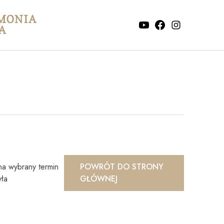
na wybrany termin
POWRÓT DO STRONY
yła
GŁÓWNEJ