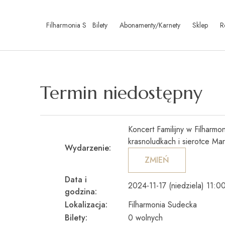
Skip to content
Filharmonia Sudecka
Bilety
Abonamenty/Karnety
Sklep
R
Termin niedostępny
Koncert Familijny w Filharmo
krasnoludkach i sierotce Mar
Wydarzenie:
ZMIEŃ
Data i
2024-11-17 (niedziela) 11:0
godzina:
Lokalizacja:
Filharmonia Sudecka
Bilety:
0 wolnych